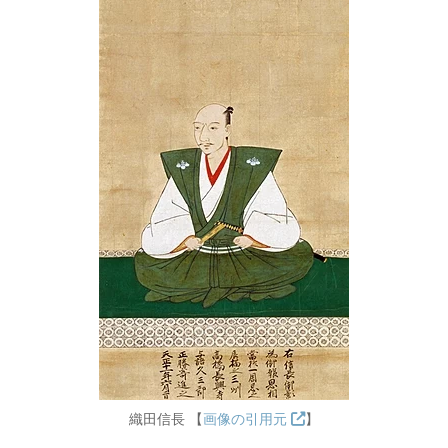
織田信長 【
画像の引用元
】