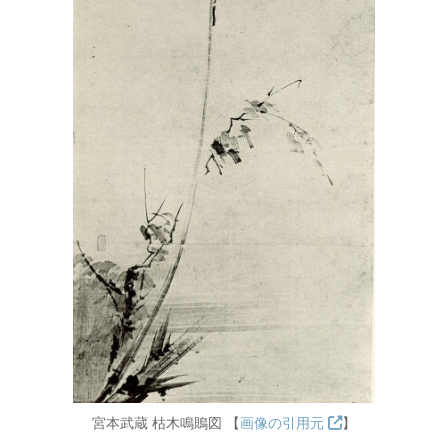
宮本武蔵 枯木鳴鵙図 【
画像の引用元
】