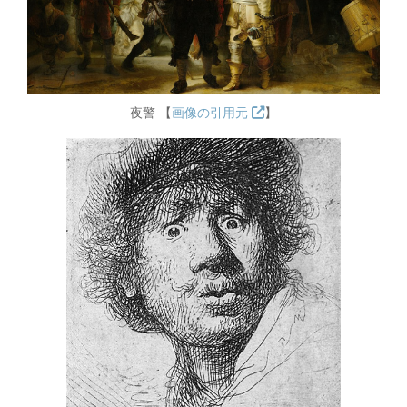
夜警 【
画像の引用元
】