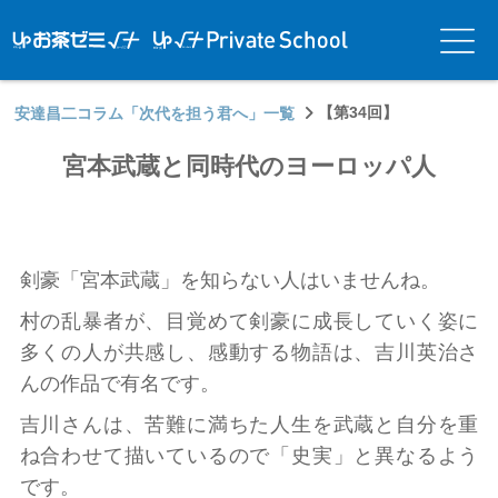
アップお茶ゼ
アップお茶ゼミ√＋
メニ
ミ√＋（ルー
（ルータス）PS
ュー
タス）
【第34回】
安達昌二コラム「次代を担う君へ」一覧
宮本武蔵と同時代のヨーロッパ人
剣豪「宮本武蔵」を知らない人はいませんね。
村の乱暴者が、目覚めて剣豪に成長していく姿に
多くの人が共感し、感動する物語は、吉川英治さ
んの作品で有名です。
吉川さんは、苦難に満ちた人生を武蔵と自分を重
ね合わせて描いているので「史実」と異なるよう
です。