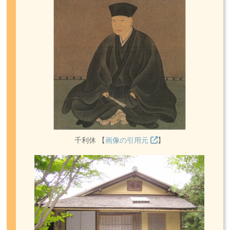
千利休 【
画像の引用元
】