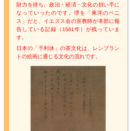
財力を持ち、政治・経済・文化の担い手に
なっていったのです。堺を「東洋のベニ
ス」だと、イエズス会の宣教師が本部に報
告している記録（1561年）が残っていま
す。
日本の「千利休」の茶文化は、レンブラン
トの絵画に通じる文化の流れです。