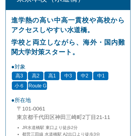
進学熱の高い中高一貫校や高校から
アクセスしやすい水道橋。
学校と両立しながら、海外・国内難
関大学対策スタート。
対象
高3
高2
高1
中3
中2
中1
小６
Route G
所在地
〒101-0061
東京都千代田区神田三崎町2丁目21-11
JR水道橋駅 東口より徒歩2分
都営三田線 水道橋駅 A2出口より徒歩3分