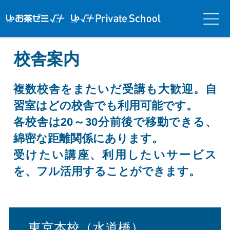
アップお茶ゼ
アップお茶ゼミ√＋
メニ
ミ√＋（ルー
（ルータス）PS
ュー
タス）
校舎案内
複数校舎をまたいだ受講も大歓迎。自
習室はどの校舎でも利用可能です。
各校舎は20～30分前後で移動できる、
綿密な距離関係にあります。
受けたい講座、利用したいサービス
を、フル活用することができます。
東京本校（水道橋）