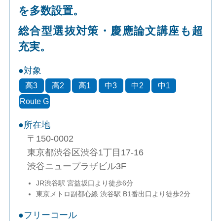
を多数設置。
総合型選抜対策・慶應論文講座も超
充実。
対象
高3
高2
高1
中3
中2
中1
Route G
所在地
〒150-0002
東京都渋谷区渋谷1丁目17-16
渋谷ニュープラザビル3F
JR渋谷駅 宮益坂口より徒歩6分
東京メトロ副都心線 渋谷駅 B1番出口より徒歩2分
フリーコール