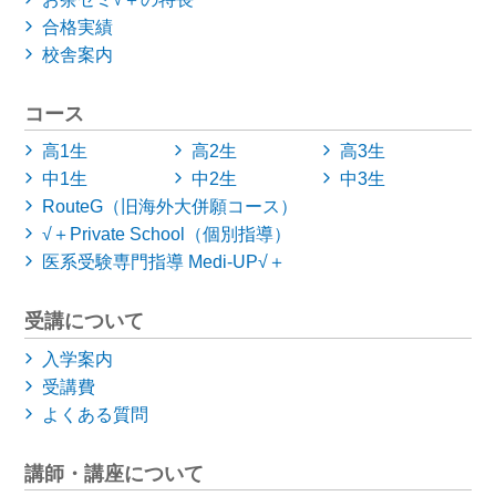
合格実績
校舎案内
コース
高1生
高2生
高3生
中1生
中2生
中3生
RouteG（旧海外大併願コース）
√＋Private School（個別指導）
医系受験専門指導 Medi-UP√＋
受講について
入学案内
受講費
よくある質問
講師・講座について