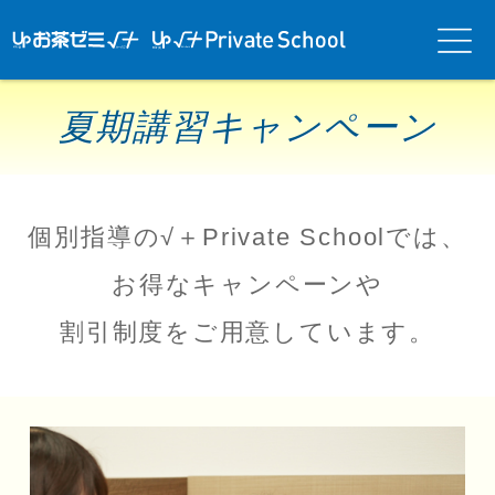
アップお茶ゼ
アップお茶ゼミ√＋
メニ
ミ√＋（ルー
（ルータス）PS
ュー
タス）
夏期講習キャンペーン
個別指導の√＋Private Schoolでは、
お得なキャンペーンや
割引制度をご用意しています。