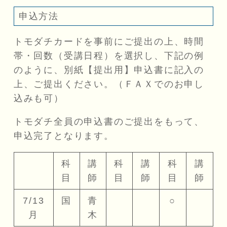
申込方法
トモダチカードを事前にご提出の上、時間
帯・回数（受講日程）を選択し、下記の例
のように、別紙【提出用】申込書に記入の
上、ご提出ください。（ＦＡＸでのお申し
込みも可）
トモダチ全員の申込書のご提出をもって、
申込完了となります。
科
講
科
講
科
講
目
師
目
師
目
師
7/13
国
青
○
月
木