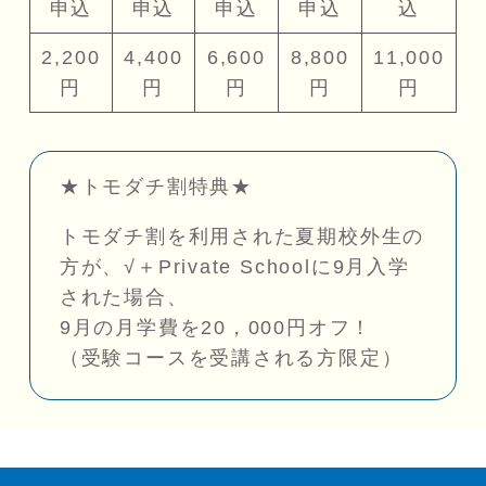
申込
申込
申込
申込
込
2,200
4,400
6,600
8,800
11,000
円
円
円
円
円
★トモダチ割特典★
トモダチ割を利用された夏期校外生の
方が、√＋Private Schoolに9月入学
された場合、
9月の月学費を20，000円オフ！
（受験コースを受講される方限定）