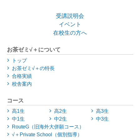
受講説明会
イベント
在校生の方へ
お茶ゼミ√＋について
トップ
お茶ゼミ√＋の特長
合格実績
校舎案内
コース
高1生
高2生
高3生
中1生
中2生
中3生
RouteG（旧海外大併願コース）
√＋Private School（個別指導）