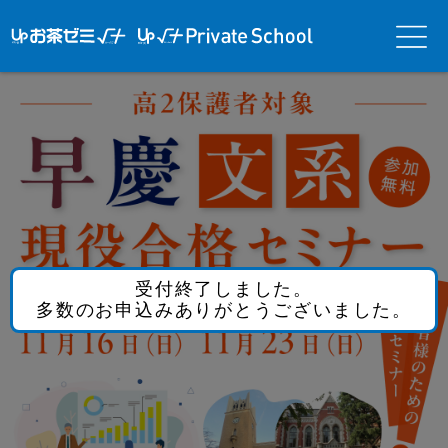
アップお茶ゼ
アップお茶ゼミ√＋
メニ
ミ√＋（ルー
（ルータス）PS
ュー
タス）