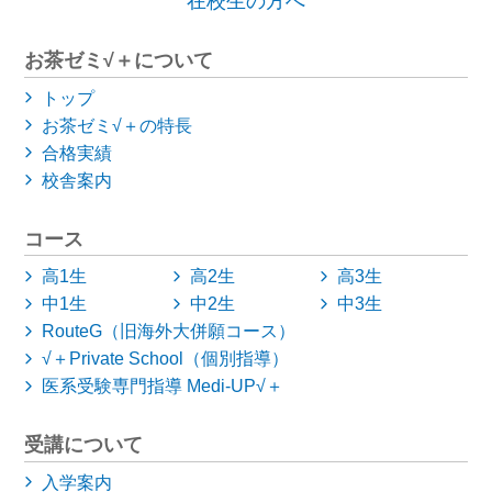
在校生の方へ
お茶ゼミ√＋について
トップ
お茶ゼミ√＋の特長
合格実績
校舎案内
コース
高1生
高2生
高3生
中1生
中2生
中3生
RouteG（旧海外大併願コース）
√＋Private School（個別指導）
医系受験専門指導 Medi-UP√＋
受講について
入学案内