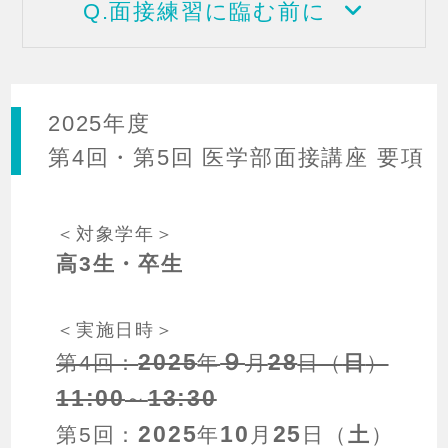
Q.面接練習に臨む前に
2025年度
第4回・第5回 医学部面接講座 要項
＜対象学年＞
高3生・卒生
＜実施日時＞
2025
９
28
第4回：
年
月
日（
日
）
11:00
13:30
～
2025
10
25
第5回：
年
月
日（
土
）