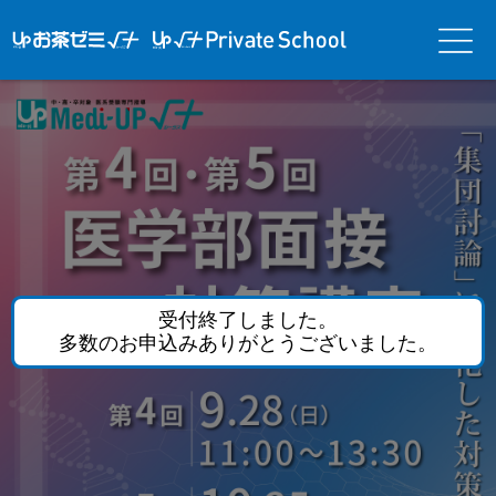
アップお茶ゼ
アップお茶ゼミ√＋
メニ
ミ√＋（ルー
（ルータス）PS
ュー
タス）