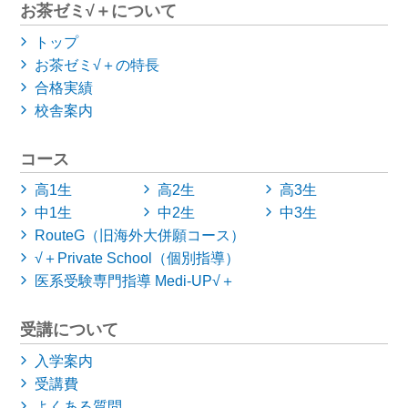
お茶ゼミ√＋について
トップ
お茶ゼミ√＋の特長
合格実績
校舎案内
コース
高1生
高2生
高3生
中1生
中2生
中3生
RouteG（旧海外大併願コース）
√＋Private School（個別指導）
医系受験専門指導 Medi-UP√＋
受講について
入学案内
受講費
よくある質問