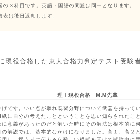
国の３科目です。英語・国語の問題は同一となります。
績表は後日返却します。
に現役合格した
東大合格力判定テスト受験
理Ⅰ現役合格 M.M先輩
かげです。いい点が取れ
既習分野について武器を持って
用紙に自分の考えたこと
ということを思い知らされたこ
のに意義があったのだと
解いた時にその解法は根本的に
日の解説では、基本的な
かけになりました。高１、高２
応用し、採点者に伝わる
ら難しい模試を受けて試験中に