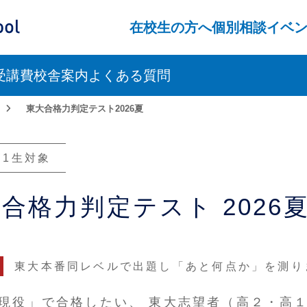
ス）
在校生の方へ
個別相談
イベ
受講費
校舎案内
よくある質問
東大合格力判定テスト2026夏
高1生対象
大
合格力判定テスト
2026
東大本番同レベルで出題し
「あと何点か」を測り
現役」で合格したい、
東大志望者（高２・高