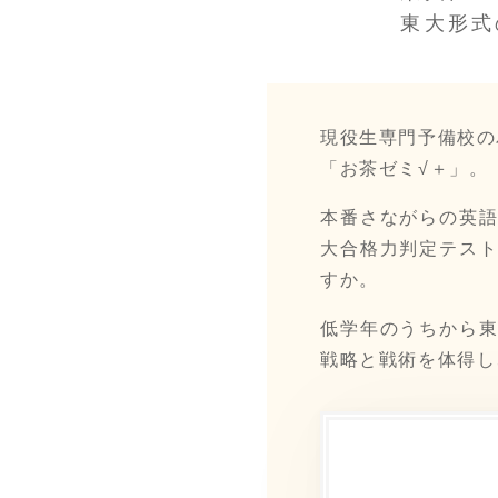
東大形式
現役生専門予備校の
「お茶ゼミ√＋」。
本番さながらの英
大合格力判定テス
すか。
低学年のうちから
戦略と戦術を体得し