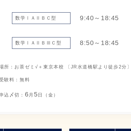
9:40～18:45
数学ⅠＡⅡＢＣ型
8:50～18:45
数学ⅠＡⅡＢⅢＣ型
場所：お茶ゼミ√＋東京本校
〔JR水道橋駅より徒歩2分
受験料：無料
6
5
申込〆切：
月
日（金）