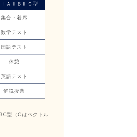
学ⅠＡⅡＢⅢＣ型
集合・着席
数学テスト
国語テスト
休憩
英語テスト
解説授業
BC型（Cはベクトル