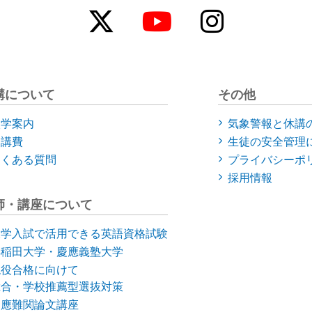
講について
その他
入学案内
気象警報と休講
受講費
生徒の安全管理
よくある質問
プライバシーポ
採用情報
師・講座について
大学入試で活用できる英語資格試験
早稲田大学・慶應義塾大学
現役合格に向けて
総合・学校推薦型選抜対策
慶應難関論文講座