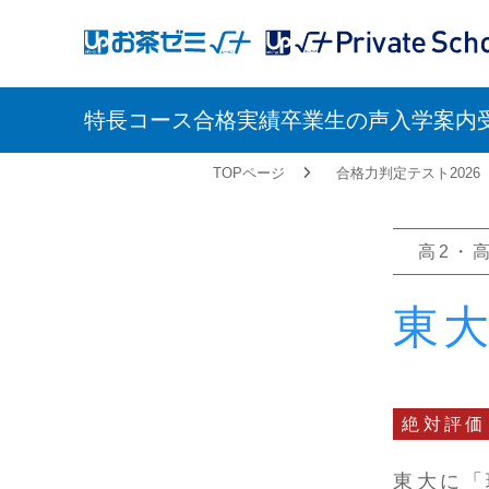
アップお茶ゼミ√＋
アップお茶ゼミ√＋（ルータ
（ルータス）
PS
特長
コース
合格実績
卒業生の声
入学案内
TOPページ
合格力判定テスト2026
高2・
東
絶対評価
東大に「