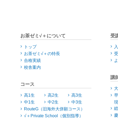
お茶ゼミ√＋について
受
トップ
お茶ゼミ√＋の特長
合格実績
校舎案内
講
コース
高1生
高2生
高3生
中1生
中2生
中3生
RouteG（旧海外大併願コース）
√＋Private School（個別指導）