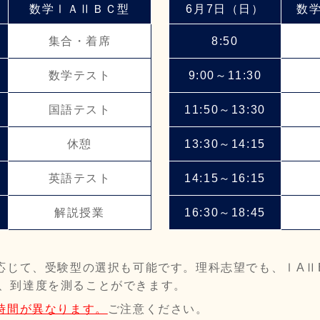
数学ⅠＡⅡＢＣ型
6月7日（日）
数
集合・着席
8:50
数学テスト
9:00～11:30
国語テスト
11:50～13:30
休憩
13:30～14:15
英語テスト
14:15～16:15
解説授業
16:30～18:45
応じて、受験型の選択も可能です。理科志望でも、ⅠAⅡ
、到達度を測ることができます。
時間が異なります。
ご注意ください。