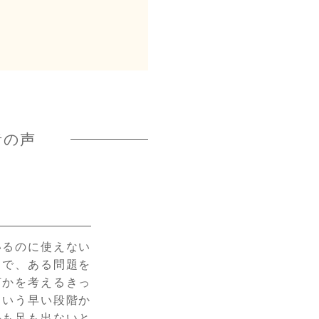
者の声
いるのに使えない
とで、ある問題を
何かを考えるきっ
という早い段階か
手も足も出ないと