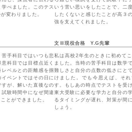
と学べました。このテス
いう苦い思いをしたことで、二
勢が変わりました。
したくないと感じたことが高３
強を支えてくれました。
文Ⅲ現役合格 Y.G先輩
、苦手科目ではいつも悲
私は高校2年生のときに初めて
得意科目では目標点近く
ました。当時の苦手科目は数学
番レベルとの距離感を掴
難しさと自分の点数の低さにと
のイベントではその日に
けました。でも今思えば、それ
ですが、解いた直後なの
す。もしあの時点でテストを受
、試験時間中になぜ間違
東大受験に必要な学力と自分の
ることができました。
るタイミングが遅れ、対策が間
しょう。