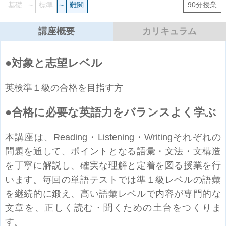
基礎
～
標準
～
難関
90分授業
講座概要
カリキュラム
対象と志望レベル
英検準１級の合格を目指す方
合格に必要な英語力をバランスよく学ぶ
本講座は、Reading・Listening・Writingそれぞれの
問題を通して、ポイントとなる語彙・文法・文構造
を丁寧に解説し、確実な理解と定着を図る授業を行
います。毎回の単語テストでは準１級レベルの語彙
を継続的に鍛え、高い語彙レベルで内容が専門的な
文章を、正しく読む・聞くための土台をつくりま
す。