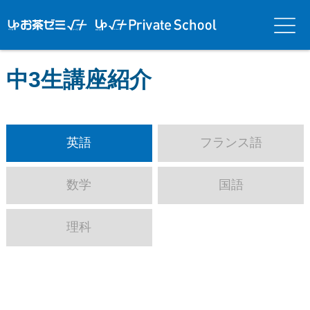
アップお茶ゼ
アップお茶ゼミ√＋
メニ
ミ√＋（ルー
（ルータス）PS
ュー
タス）
中3生講座紹介
英語
フランス語
数学
国語
理科