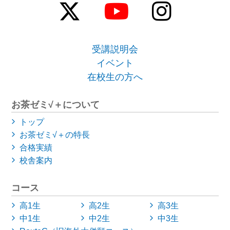
受講説明会
イベント
在校生の方へ
お茶ゼミ√＋について
トップ
お茶ゼミ√＋の特長
合格実績
校舎案内
コース
高1生
高2生
高3生
中1生
中2生
中3生