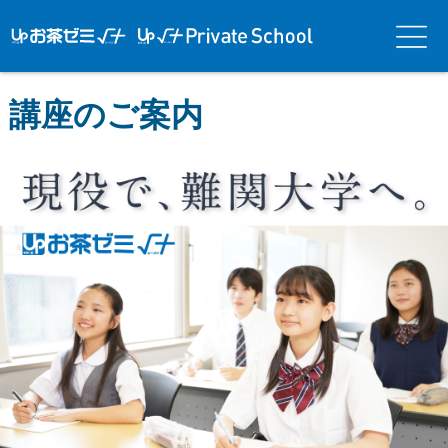
アップお茶ゼ
アップお茶ゼミ√＋
メニ
ミ√＋（ルー
（ルータス）PS
ュー
タス）
講座のご案内