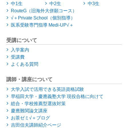
中1生
中2生
中3生
RouteG（旧海外大併願コース）
√＋Private School（個別指導）
医系受験専門指導 Medi-UP√＋
受講について
入学案内
受講費
よくある質問
講師・講座について
大学入試で活用できる英語資格試験
早稲田大学・慶應義塾大学
現役合格に向けて
総合・学校推薦型選抜対策
慶應難関論文講座
お茶ゼミ√＋ブログ
吉田信夫講師紹介ページ