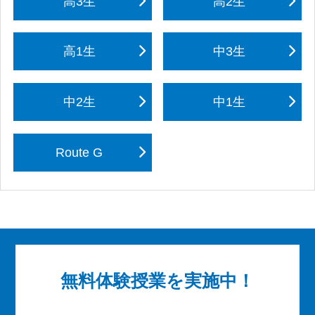
高3生
高2生
高1生
中3生
中2生
中1生
Route G
無料体験授業を実施中！