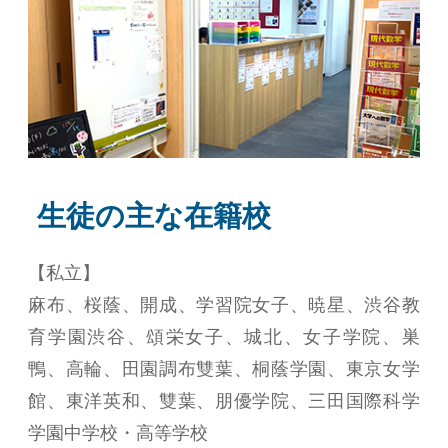
生徒の主な在籍校
【私立】
麻布、桜蔭、開成、学習院女子、暁星、渋谷教
育学園渋谷、頌栄女子、城北、女子学院、巣
鴨、高輪、田園調布雙葉、桐蔭学園、東京女学
館、東洋英和、雙葉、朋優学院、三田国際科学
学園中学校・高等学校