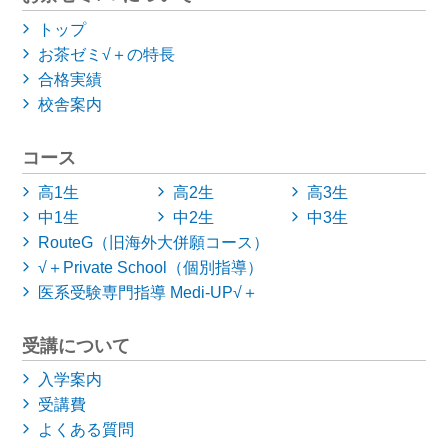
トップ
お茶ゼミ√＋の特長
合格実績
校舎案内
コース
高1生
高2生
高3生
中1生
中2生
中3生
RouteG（旧海外大併願コース）
√＋Private School（個別指導）
医系受験専門指導 Medi-UP√＋
受講について
入学案内
受講費
よくある質問