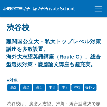
アップお茶ゼ
アップお茶ゼミ√＋
メニ
ミ√＋（ルー
（ルータス）PS
ュー
タス）
渋谷校
難関国公立大・私大トップレべル対策
講座を多数設置。
海外大志望英語講座（Route G）、総合
型選抜対策・慶應論文講座も超充実。
対象
高3
高2
高1
中3
中2
中1
海外大
渋谷校は、慶應大志望、推薦・総合型選抜で志