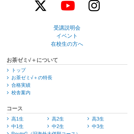
受講説明会
イベント
在校生の方へ
お茶ゼミ√＋について
トップ
お茶ゼミ√＋の特長
合格実績
校舎案内
コース
高1生
高2生
高3生
中1生
中2生
中3生
RouteG（旧海外大併願コース）