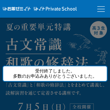
アップお茶ゼ
アップお茶ゼミ√＋
メニ
ミ√＋（ルー
（ルータス）PS
ュー
タス）