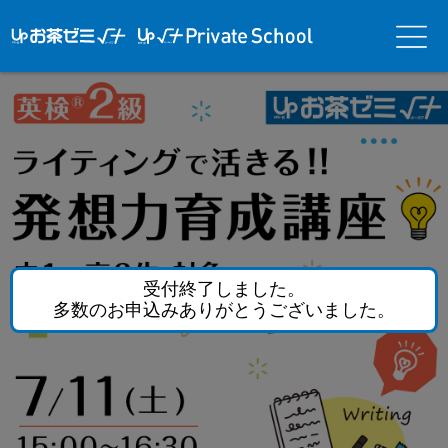
アップお茶ゼ
アップお茶ゼミ√＋
メニ
ミ√＋（ルー
（ルータス）PS
ュー
タス）