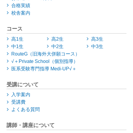
合格実績
校舎案内
コース
高1生
高2生
高3生
中1生
中2生
中3生
RouteG（旧海外大併願コース）
√＋Private School（個別指導）
医系受験専門指導 Medi-UP√＋
受講について
入学案内
受講費
よくある質問
講師・講座について