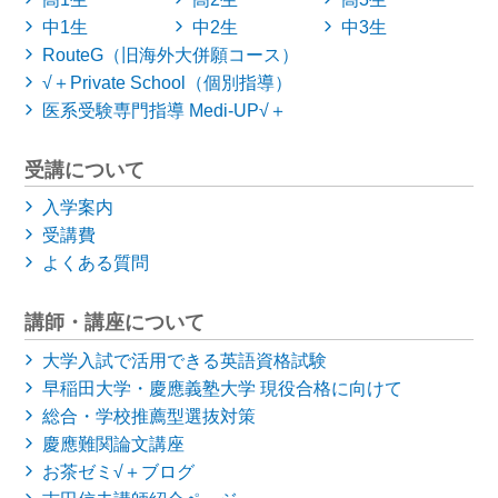
中1生
中2生
中3生
RouteG（旧海外大併願コース）
√＋Private School（個別指導）
医系受験専門指導 Medi-UP√＋
受講について
入学案内
受講費
よくある質問
講師・講座について
大学入試で活用できる英語資格試験
早稲田大学・慶應義塾大学
現役合格に向けて
総合・学校推薦型選抜対策
慶應難関論文講座
お茶ゼミ√＋ブログ