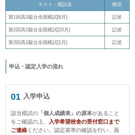
テスト・模試名
種別
第1回高1駿台全国模試[6月]
記述
第2回高1駿台全国模試[10月]
記述
第3回高1駿台全国模試[1月]
記述
申込・認定入学の流れ
入学申込
該当模試の
「個人成績表」の原本
があること
をご確認の上、
入学希望校舎の受付窓口まで
ご連絡
ください。認定基準の確認を行い、面