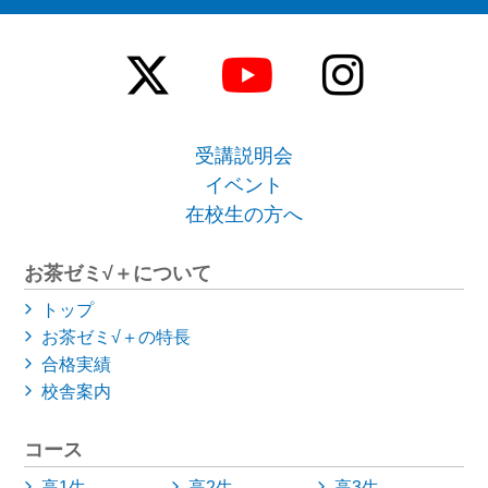
受講説明会
イベント
在校生の方へ
お茶ゼミ√＋について
トップ
お茶ゼミ√＋の特長
合格実績
校舎案内
コース
高1生
高2生
高3生